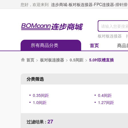
您好，欢迎来到
连步商城-板对板连接器-FPC连接器-排针排母
板对板连接器
所有商品分类
首页
商品
首页
>
板对板连接器
>
0.5间距
>
5.0H双槽直插

分类筛选
0.35间距
0.4间距
1.0间距
1.27间距
27
过滤结果 :