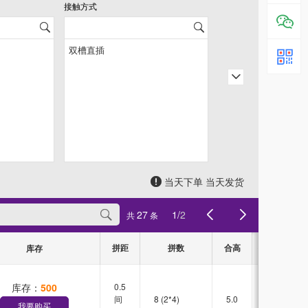
接触方式
当天下单 当天发货
27
1
/
2
共
条
拼距
拼数
合高
接触方式
库存
库存：
500
0.5
双槽
间
8 (2*4)
5.0
直插
我要购买