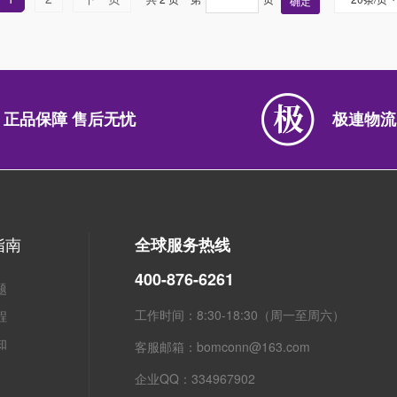
确定
正品保障 售后无忧
极連物流
指南
全球服务热线
400-876-6261
题
工作时间：8:30-18:30（周一至周六）
程
知
客服邮箱：bomconn@163.com
企业QQ：334967902
粤ICP备2021134623号