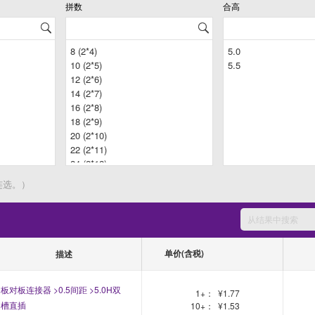
拼数
合高
连选。）
单价(含税)
描述
板对板连接器 >0.5间距 >5.0H双
1+：
¥1.77
槽直插
10+：
¥1.53