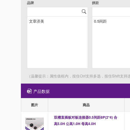
品牌
拼距
（温馨提示：属性值框内，按住Ctrl支持多选，按住Shift支持
产品数据
图片
商品
双槽直插板对板连接器0.5间距8P(2*4) 合
高5.0H 公高1.0H 母高4.0H