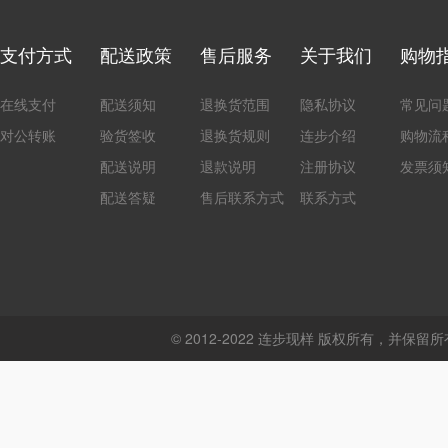
支付方式
配送政策
售后服务
关于我们
购物
在线支付
配送须知
退换货范围
隐私协议
常见问
对公转账
验货签收
退换货规则
连步介绍
购物流
配送说明
退款说明
注册协议
发票须
配送答疑
售后联系方式
联系方式
© 2012-2022 连步现样 版权所有，并保留所有