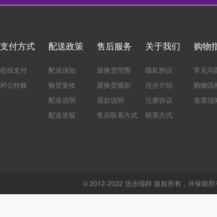
支付方式
配送政策
售后服务
关于我们
购物
在线支付
配送须知
退换货范围
隐私协议
常见问
对公转账
验货签收
退换货规则
连步介绍
购物流
配送说明
退款说明
注册协议
发票须
配送答疑
售后联系方式
联系方式
© 2012-2022 连步现样 版权所有，并保留所有