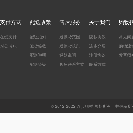
支付方式
配送政策
售后服务
关于我们
购物
在线支付
配送须知
退换货范围
隐私协议
常见问
对公转账
验货签收
退换货规则
连步介绍
购物流
配送说明
退款说明
注册协议
发票须
配送答疑
售后联系方式
联系方式
© 2012-2022 连步现样 版权所有，并保留所有