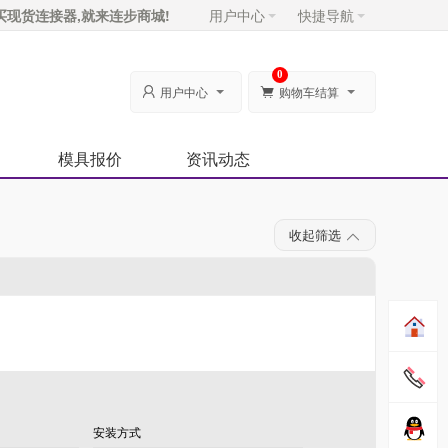
买现货连接器,就来连步商城!
用户中心
快捷导航
0
用户中心
购物车结算


模具报价
资讯动态
收起筛选
安装方式