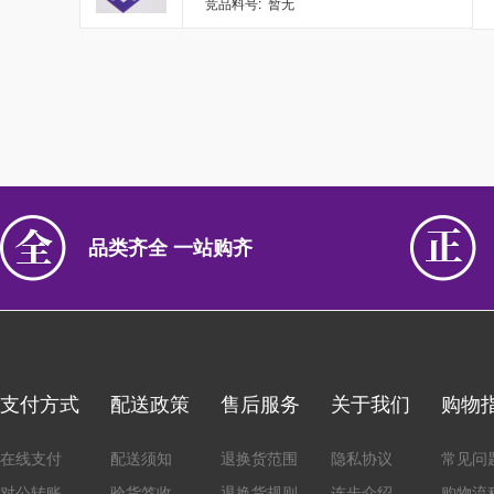
竞品料号: 暂无
品类齐全 一站购齐
支付方式
配送政策
售后服务
关于我们
购物
在线支付
配送须知
退换货范围
隐私协议
常见问
对公转账
验货签收
退换货规则
连步介绍
购物流