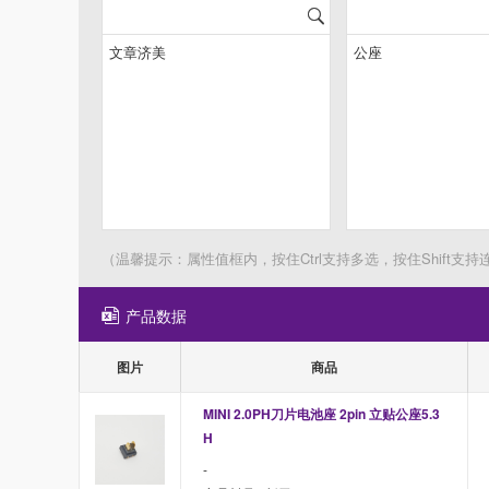
（温馨提示：属性值框内，按住Ctrl支持多选，按住Shift支持
产品数据
图片
商品
MINI 2.0PH刀片电池座 2pin 立贴公座5.3
H
-