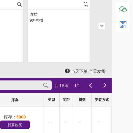
当天下单 当天发货
19
1
/
1
共
条
类型
间距
拼数
安装方式
库存
库存：
5000
-
-
-
-
我要购买