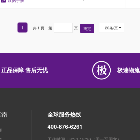
数据手册
1
共 1 页
第
页
20条/页
确定
正品保障 售后无忧
极連物流
指南
全球服务热线
400-876-6261
题
工作时间：8:30-18:30（周一至周六）
程