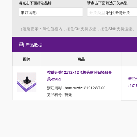
请点击下面筛选
品牌
请点击下面筛选
开关类型
（温馨提示：属性值框内，按住Ctrl支持多选，按住Shift支持连选。
产品数据
图片
商品
按键开关12x12x12飞机头款卧贴轻触开
按键开
关-250g
>12*
浙江闻彰 - bom-wzdz121212WT-00
竞品料号: 暂无