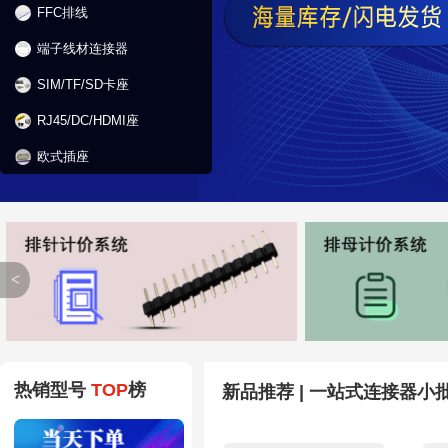
FFC排线
端子线材连接器
SIM/TF/SD卡座
RJ45/DC/HDMI座
欧式插座
<
热销型号
TOP
榜
新品推荐 | 一站式连接器小