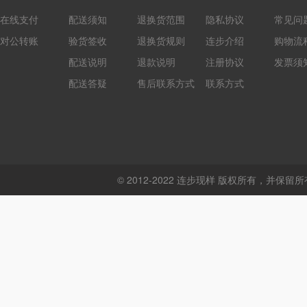
在线支付
配送须知
退换货范围
隐私协议
常见问
对公转账
验货签收
退换货规则
连步介绍
购物流
配送说明
退款说明
注册协议
发票须
配送答疑
售后联系方式
联系方式
© 2012-2022 连步现样 版权所有，并保留所有