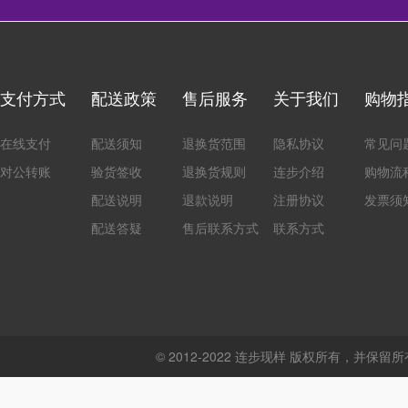
支付方式
配送政策
售后服务
关于我们
购物
在线支付
配送须知
退换货范围
隐私协议
常见问
对公转账
验货签收
退换货规则
连步介绍
购物流
配送说明
退款说明
注册协议
发票须
配送答疑
售后联系方式
联系方式
© 2012-2022 连步现样 版权所有，并保留所有