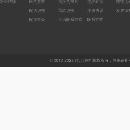
对公转账
验货签收
退换货规则
连步介绍
购物流
配送说明
退款说明
注册协议
发票须
配送答疑
售后联系方式
联系方式
© 2012-2022 连步现样 版权所有，并保留所有