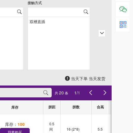
接触方式
当天下单 当天发货
20
1
/
1
共
条
拼距
拼数
合高
接触方式
库存
库存：
100
0.5
双槽
间
16 (2*8)
5.5
直插
我要购买