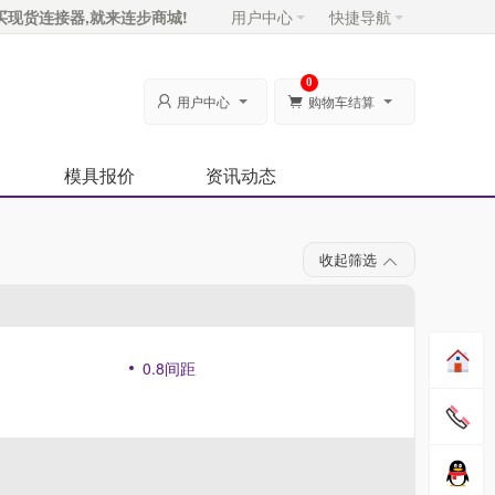
买现货连接器,就来连步商城!
用户中心
快捷导航
0
用户中心
购物车结算


模具报价
资讯动态
收起筛选
0.8间距