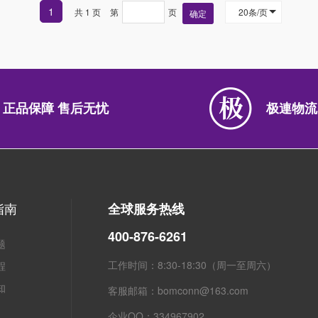
1
共 1 页
第
页
20条/页
确定
正品保障 售后无忧
极連物流
指南
全球服务热线
400-876-6261
题
工作时间：8:30-18:30（周一至周六）
程
知
客服邮箱：bomconn@163.com
企业QQ：334967902
粤ICP备2021134623号