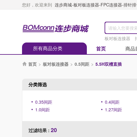
您好，欢迎来到
连步商城-板对板连接器-FPC连接器-排针排母
板对板连接器
所有商品分类
首页
商品
首页
>
板对板连接器
>
0.5间距
>
5.5H双槽直插

分类筛选
0.35间距
0.4间距
1.0间距
1.27间距
20
过滤结果 :