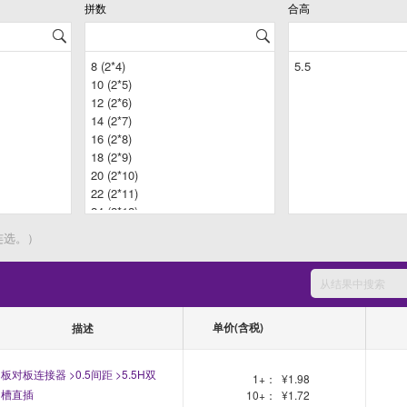
拼数
合高
连选。）
单价(含税)
描述
板对板连接器 >0.5间距 >5.5H双
1+：
¥1.98
槽直插
10+：
¥1.72