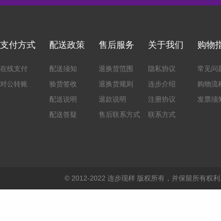
支付方式
配送政策
售后服务
关于我们
购物
在线支付
配送须知
退换货范围
隐私协议
常见问
对公转账
验货签收
退换货规则
连步介绍
购物流
配送说明
退款说明
注册协议
发票须
配送答疑
售后联系方式
联系方式
© 2012-2022 连步现样 版权所有，并保留所有权利。 