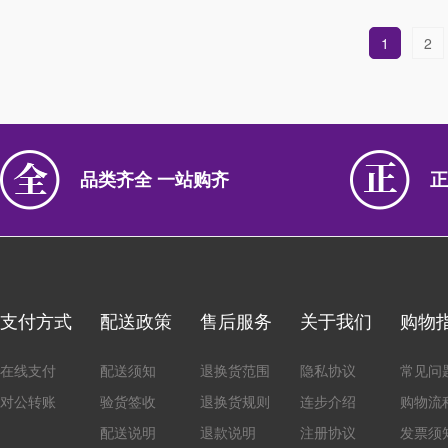
1
2
品类齐全 一站购齐
正
支付方式
配送政策
售后服务
关于我们
购物
在线支付
配送须知
退换货范围
隐私协议
常见问
对公转账
验货签收
退换货规则
连步介绍
购物流
配送说明
退款说明
注册协议
发票须