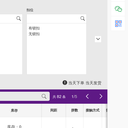
扣位
当天下单 当天发货
82
1
/
5
共
条
间距
拼数
接触方式
扣位
库存
库存：
0
有