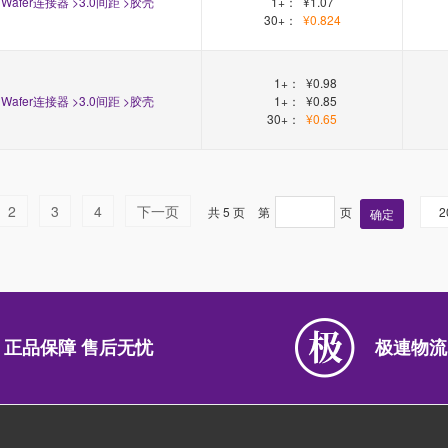
Wafer连接器 >3.0间距 >胶壳
1+：
¥1.07
30+：
¥0.824
1+：
¥0.98
Wafer连接器 >3.0间距 >胶壳
1+：
¥0.85
30+：
¥0.65
2
3
4
下一页
共 5 页
第
页
2
确定
正品保障 售后无忧
极連物流