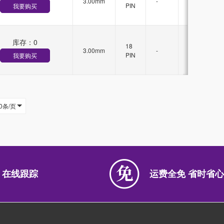
3.00mm
-
锁
PIN
我要购买
扣
库存：
0
有
18
3.00mm
-
锁
PIN
我要购买
扣
0条/页
 在线跟踪
运费全免 省时省心