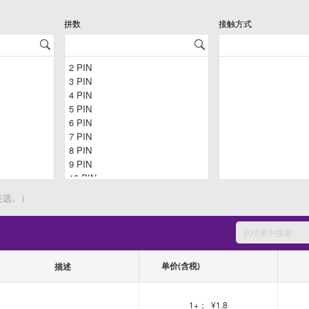
拼数
接触方式
连选。）
单价(含税)
描述
1+：
¥1.8