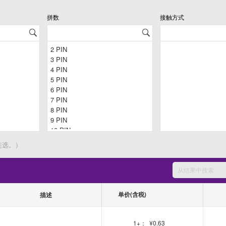
拼数
接触方式
连选。）
单价(含税)
描述
1+：
¥0.63