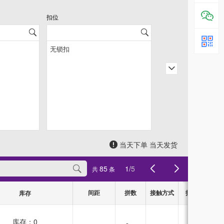
扣位
当天下单 当天发货
85
1
/
5
共
条
间距
拼数
接触方式
扣位
库存
库存：
0
无