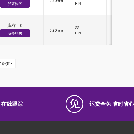
0.80mm
-
锁
PIN
我要购买
扣
库存：
0
无
22
0.80mm
-
锁
PIN
我要购买
扣
0条/页
 在线跟踪
运费全免 省时省心