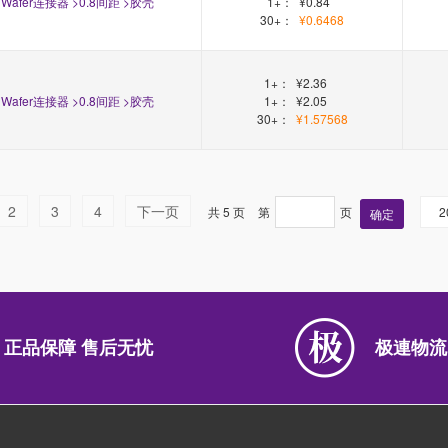
Wafer连接器 >0.8间距 >胶壳
1+：
¥0.84
30+：
¥0.6468
1+：
¥2.36
Wafer连接器 >0.8间距 >胶壳
1+：
¥2.05
30+：
¥1.57568
2
3
4
下一页
共 5 页
第
页
2
确定
正品保障 售后无忧
极連物流