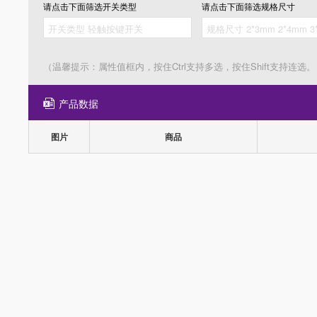
请点击下面筛选
开关类型
请点击下面筛选
规格尺寸
（温馨提示：属性值框内，按住Ctrl支持多选，按住Shift支持连选。
产品数据
图片
商品