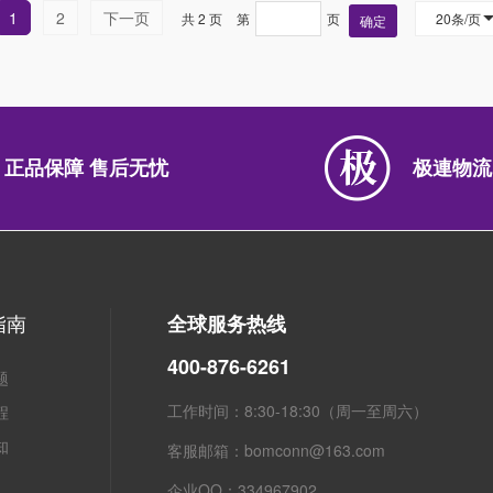
1
2
下一页
共 2 页
第
页
20条/页
确定
正品保障 售后无忧
极連物流
指南
全球服务热线
400-876-6261
题
工作时间：8:30-18:30（周一至周六）
程
知
客服邮箱：bomconn@163.com
企业QQ：334967902
粤ICP备2021134623号