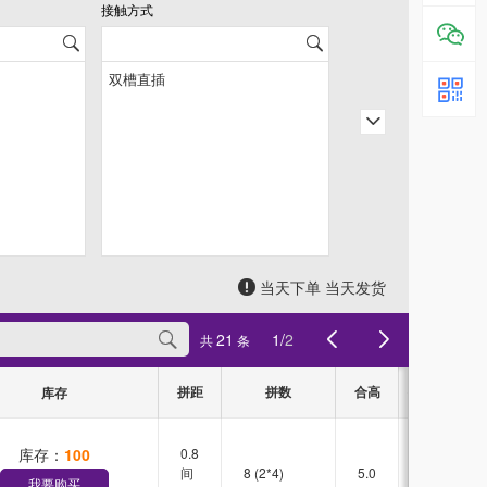
接触方式
当天下单 当天发货
21
1
/
2
共
条
拼距
拼数
合高
接触方式
库存
库存：
100
0.8
双槽
间
8 (2*4)
5.0
直插
我要购买