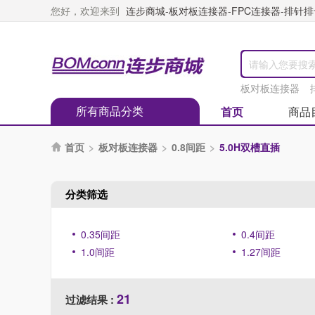
您好，欢迎来到
连步商城-板对板连接器-FPC连接器-排针排母
板对板连接器
所有商品分类
首页
商品
首页
>
板对板连接器
>
0.8间距
>
5.0H双槽直插

分类筛选
0.35间距
0.4间距
1.0间距
1.27间距
21
过滤结果 :