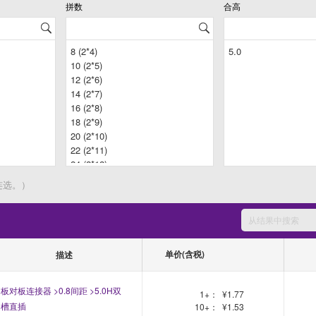
拼数
合高
连选。）
单价(含税)
描述
板对板连接器 >0.8间距 >5.0H双
1+：
¥1.77
槽直插
10+：
¥1.53