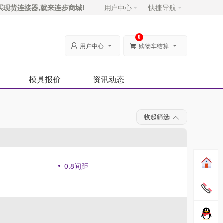
买现货连接器,就来连步商城!
用户中心
快捷导航
0
用户中心
购物车结算


模具报价
资讯动态
收起筛选
0.8间距