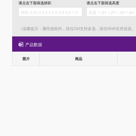
请点击下面筛选
拼距
请点击下面筛选
高度
（温馨提示：属性值框内，按住Ctrl支持多选，按住Shift支持连选。
产品数据
图片
商品