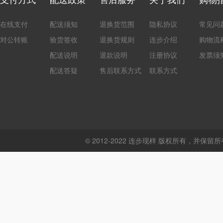
在线支付
配送须知
退换货范围
隐私协议
常见问
对公转账
验货签收
退换货规则
连步介绍
购物流
配送说明
退款说明
注册协议
发票须
配送答疑
售后联系方式
联系方式
© 2012-2022 连步现样 版权所有，并保留所有