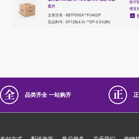
板对板
定片
槽直
文章济美 - 8BTF005A**FO402P
竞品料号: DF12B(4.0)-**DP-0.5V(86)
品类齐全 一站购齐
正
支付方式
配送政策
售后服务
关于我们
购物