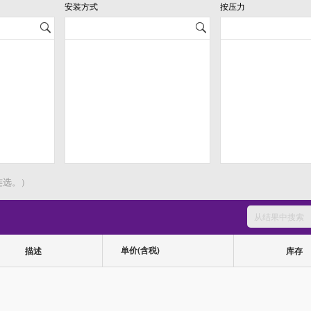
安装方式
按压力
连选。）
单价(含税)
描述
库存