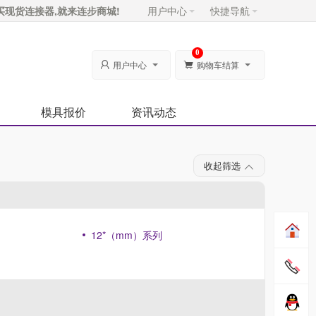
买现货连接器,就来连步商城!
用户中心
快捷导航
0
用户中心
购物车结算


模具报价
资讯动态
收起筛选
12*（mm）系列