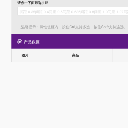
请点击下面筛选
拼距
（温馨提示：属性值框内，按住Ctrl支持多选，按住Shift支持连选。
产品数据
图片
商品