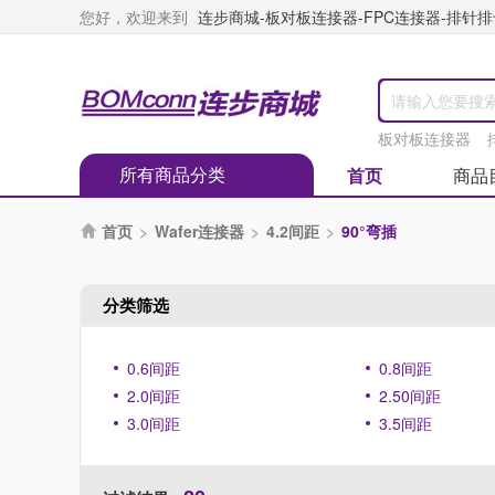
您好，欢迎来到
连步商城-板对板连接器-FPC连接器-排针排母
板对板连接器
所有商品分类
首页
商品
首页
>
Wafer连接器
>
4.2间距
>
90°弯插

分类筛选
0.6间距
0.8间距
2.0间距
2.50间距
3.0间距
3.5间距