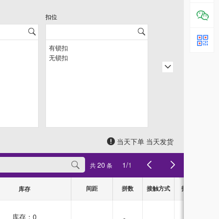
扣位
当天下单 当天发货
20
1
/
1
共
条
间距
拼数
接触方式
扣位
库存
库存：
0
无