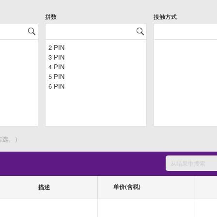
拼数
接触方式
连选。）
单价(含税)
描述