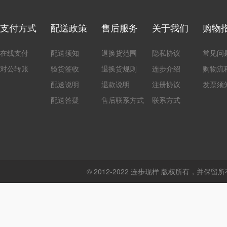
支付方式
配送政策
售后服务
关于我们
购物
在线支付
配送须知
退换货范围
隐私协议
常见问
对公转账
验货签收
退换货规则
连步介绍
购物流
配送说明
退款说明
注册协议
发票须
配送答疑
售后联系方式
联系方式
© 2012-2022 连步现样 版权所有，并保留所有