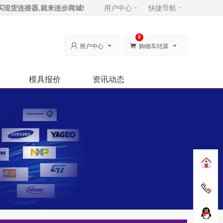
买现货连接器,就来连步商城!
用户中心
快捷导航
0
用户中心
购物车结算


模具报价
资讯动态