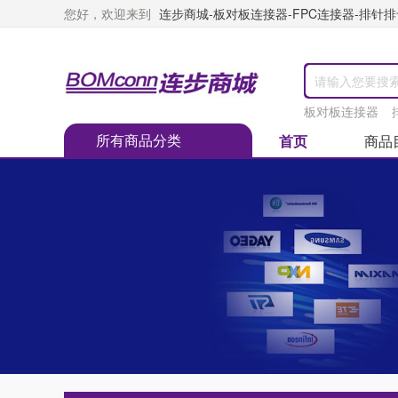
您好，欢迎来到
连步商城-板对板连接器-FPC连接器-排针排母
板对板连接器
所有商品分类
首页
商品
首页
>
所有品牌
>
商阳电子
