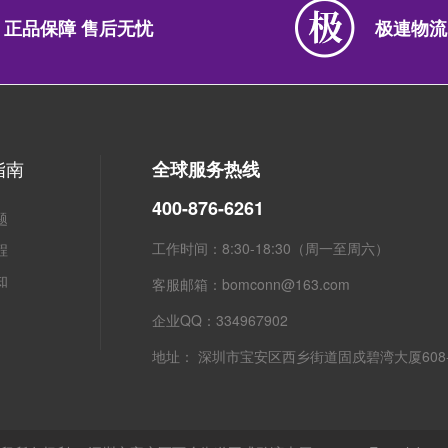
正品保障 售后无忧
极連物流
指南
全球服务热线
400-876-6261
题
工作时间：8:30-18:30（周一至周六）
程
知
客服邮箱：bomconn@163.com
企业QQ：334967902
粤ICP备2021134623号
Copyright © 连接器商城
地址： 深圳市宝安区西乡街道固戍碧湾大厦608-