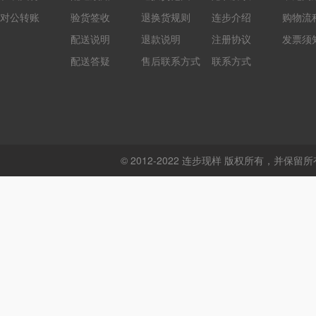
对公转账
验货签收
退换货规则
连步介绍
购物流
配送说明
退款说明
注册协议
发票须
配送答疑
售后联系方式
联系方式
© 2012-2022 连步现样 版权所有，并保留所有