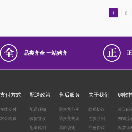
1
2
品类齐全 一站购齐
正
支付方式
配送政策
售后服务
关于我们
购物
在线支付
配送须知
退换货范围
隐私协议
常见问
对公转账
验货签收
退换货规则
连步介绍
购物流
配送说明
退款说明
注册协议
发票须