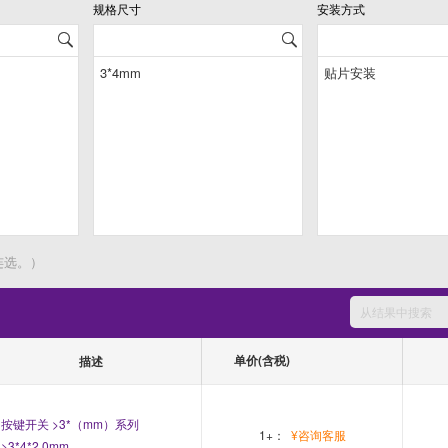
规格尺寸
安装方式
连选。）
单价(含税)
描述
按键开关 >3*（mm）系列
1+：
¥咨询客服
>3*4*2.0mm