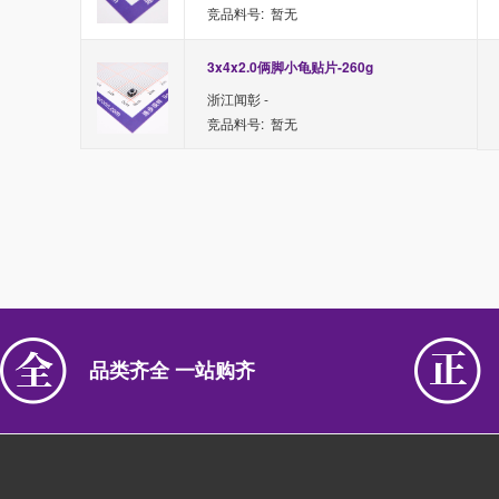
竞品料号: 暂无
3x4x2.0俩脚小龟贴片-260g
浙江闻彰 -
竞品料号: 暂无
品类齐全 一站购齐