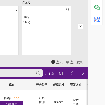
按压力
按压方式
当天下单 当天发货
2
1
/
1
共
条
开关类型
规格尺寸
安装方式
按压力
按
库存
库存：
100
轻触
贴片
按键
3*4mm
160g
安装
我要购买