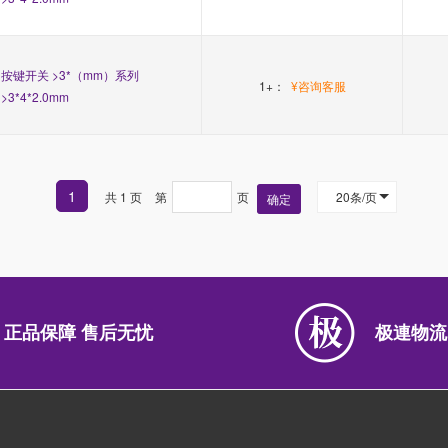
按键开关 >3*（mm）系列
1+：
¥咨询客服
>3*4*2.0mm
1
共 1 页
第
页
20条/页
确定
正品保障 售后无忧
极連物流