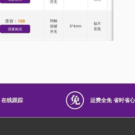
开关
库存：
100
轻触
贴片
按键
3*4mm
260g
安装
我要购买
开关
 在线跟踪
运费全免 省时省心