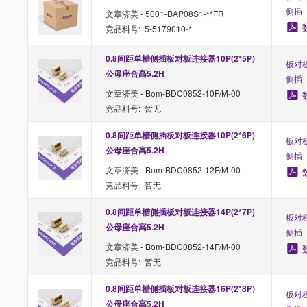
侧插
文章济美 - 5001-BAP08S1-**FR
竞品料号: 5-5179010-*
0.8间距单槽侧插板对板连接器10P(2*5P)
板对板
公母座合高5.2H
侧插
文章济美 - Bom-BDC0852-10F/M-00
竞品料号: 暂无
0.8间距单槽侧插板对板连接器10P(2*6P)
板对板
公母座合高5.2H
侧插
文章济美 - Bom-BDC0852-12F/M-00
竞品料号: 暂无
0.8间距单槽侧插板对板连接器14P(2*7P)
板对板
公母座合高5.2H
侧插
文章济美 - Bom-BDC0852-14F/M-00
竞品料号: 暂无
0.8间距单槽侧插板对板连接器16P(2*8P)
板对板
公母座合高5.2H