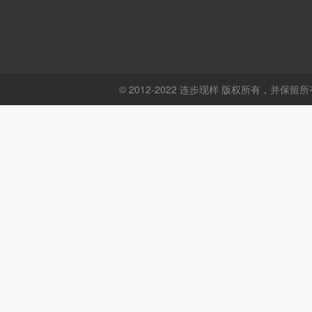
© 2012-2022 连步现样 版权所有，并保留所有