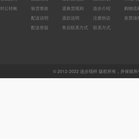
对公转账
验货签收
退换货规则
连步介绍
购物流
配送说明
退款说明
注册协议
发票须
配送答疑
售后联系方式
联系方式
© 2012-2022 连步现样 版权所有，并保留所有