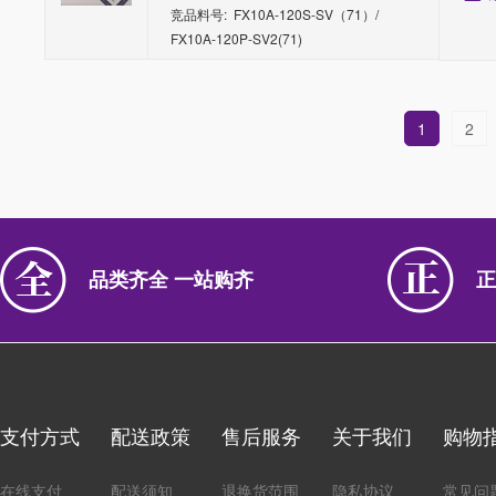
竞品料号: FX10A-120S-SV（71）/
FX10A-120P-SV2(71)
1
2
品类齐全 一站购齐
正
支付方式
配送政策
售后服务
关于我们
购物
在线支付
配送须知
退换货范围
隐私协议
常见问