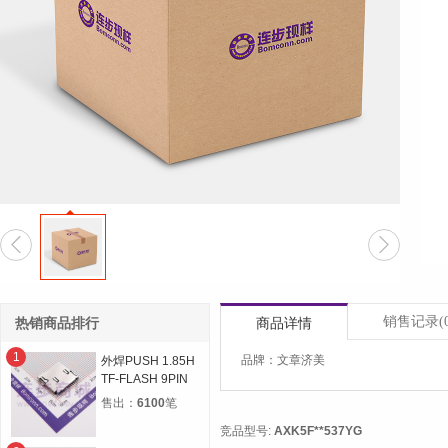


销售记录
(
热销商品排行
商品详情
1
品牌：文章济美
外焊PUSH 1.85H
TF-FLASH 9PIN
MICRO SD CARD
售出：
6100
笔
CONN自弹双压片
竞品型号:
AXK5F**537YG