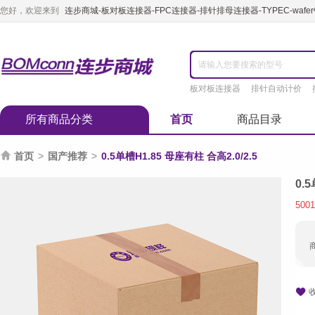
您好，欢迎来到
连步商城-板对板连接器-FPC连接器-排针排母连接器-TYPEC-waf
板对板连接器
排针自动计价
所有商品分类
首页
商品目录

首页
>
国产推荐
>
0.5单槽H1.85 母座有柱 合高2.0/2.5
0.
5001
