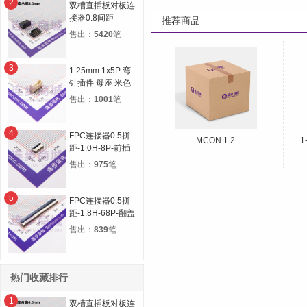
2
双槽直插板对板连
接器0.8间距
推荐商品
12P(2*6) 合高
售出：
5420
笔
4.0H 公高1.0H 母
高3.0H
3
1.25mm 1x5P 弯
针插件 母座 米色
售出：
1001
笔
4
FPC连接器0.5拼
MCON 1.2
1
距-1.0H-8P-前插
后锁
售出：
975
笔
5
FPC连接器0.5拼
距-1.8H-68P-翻盖
下接
售出：
839
笔
热门收藏排行
1
双槽直插板对板连