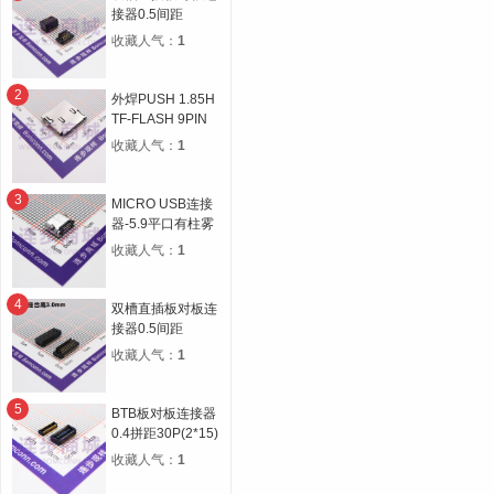
接器0.5间距
14P(2*7) 合高
收藏人气：
1
4.5H 公高1.0H 母
高3.5H
2
外焊PUSH 1.85H
TF-FLASH 9PIN
MICRO SD CARD
收藏人气：
1
CONN自弹双压片
3
MICRO USB连接
器-5.9平口有柱雾
锡
收藏人气：
1
4
双槽直插板对板连
接器0.5间距
30P(2*15) 合高
收藏人气：
1
3.0H 公高0.8H 母
高2.2H
5
BTB板对板连接器
0.4拼距30P(2*15)
公母座合高1.5H宽
收藏人气：
1
度5.1