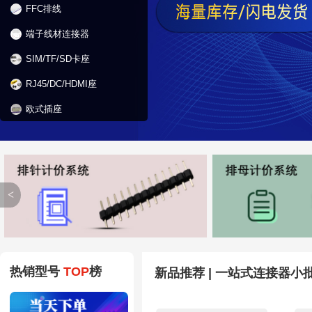
FFC排线
端子线材连接器
SIM/TF/SD卡座
RJ45/DC/HDMI座
欧式插座
<
热销型号
TOP
榜
新品推荐 | 一站式连接器小