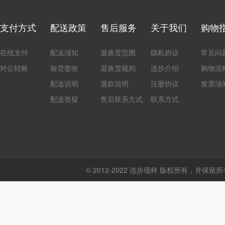
支付方式
配送政策
售后服务
关于我们
购物
在线支付
配送须知
退换货范围
隐私协议
常见问
对公转账
验货签收
退换货规则
连步介绍
购物流
配送说明
退款说明
注册协议
发票须
配送答疑
售后联系方式
联系方式
© 2012-2022 连步现样 版权所有，并保留所有