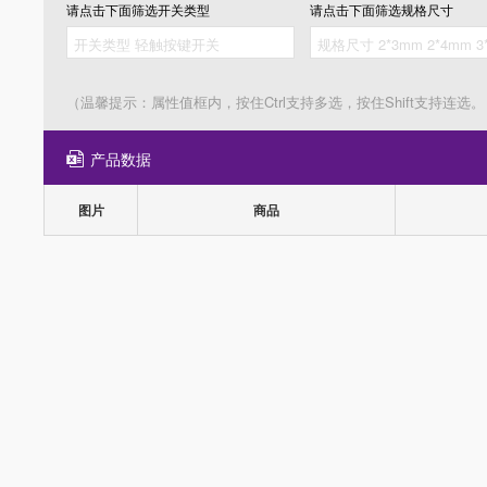
请点击下面筛选
开关类型
请点击下面筛选
规格尺寸
（温馨提示：属性值框内，按住Ctrl支持多选，按住Shift支持连选。
产品数据
图片
商品