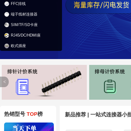
FFC排线
端子线材连接器
SIM/TF/SD卡座
RJ45/DC/HDMI座
欧式插座
<
热销型号
TOP
榜
新品推荐 | 一站式连接器小