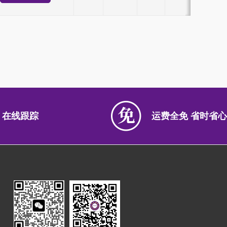
 在线跟踪
运费全免 省时省心