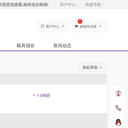
买现货连接器,就来连步商城!
用户中心
快捷导航
0
用户中心
购物车结算


模具报价
资讯动态
收起筛选
1.0间距