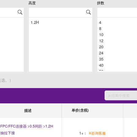
高度
拼数
连选。）
单价(含税)
描述
FPC/FFC连接器 >0.5间距 >1.2H
抽拉下接
1+：
¥咨询客服