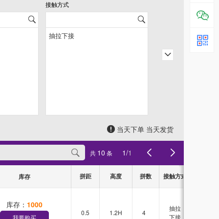
接触方式
引脚排数
当天下单 当天发货
10
1
/
1
共
条
拼距
高度
拼数
接触方式
引脚排数
库存
库存：
1000
抽拉
0.5
1.2H
4
单排
下接
我要购买