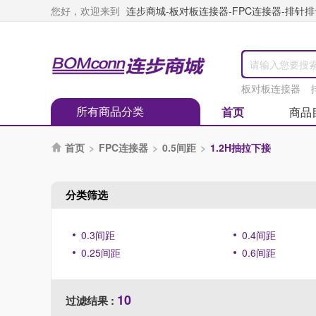
您好，欢迎来到
连步商城-板对板连接器-FPC连接器-排针排母
板对板连接器
所有商品分类
首页
商品
首页
>
FPC连接器
>
0.5间距
>
1.2H抽拉下接

分类筛选
0.3间距
0.4间距
0.25间距
0.6间距
10
过滤结果 :