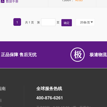
数据手册
1
共 1 页
第
页
20条/页
确定
正品保障 售后无忧
极連物流
指南
全球服务热线
400-876-6261
题