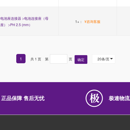
电池座连接器 >电池连接座（母
1+：
¥咨询客服
座） >PH 2.5 (mm）
1
共 1 页
第
页
20条/页
确定
正品保障 售后无忧
极連物流