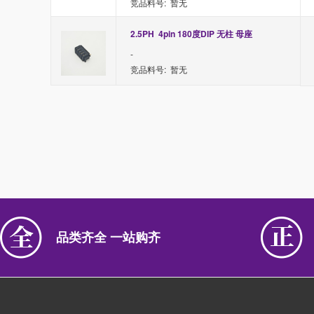
竞品料号: 暂无
2.5PH  4pin 180度DIP 无柱 母座
-
竞品料号: 暂无
品类齐全 一站购齐