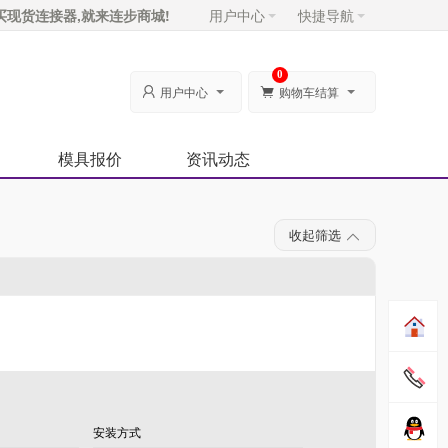
买现货连接器,就来连步商城!
用户中心
快捷导航
0
用户中心
购物车结算


模具报价
资讯动态
收起筛选
安装方式