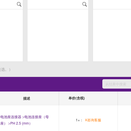
连选。）
单价(含税)
描述
电池座连接器 >电池连接座（母
1+：
¥咨询客服
座） >PH 2.5 (mm）