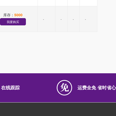
库存：
5000
-
-
-
-
我要购买
 在线跟踪
运费全免 省时省心