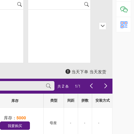
当天下单 当天发货
2
1
/
1
共
条
类型
间距
拼数
安装方式
库存
库存：
5000
母座
-
-
-
我要购买