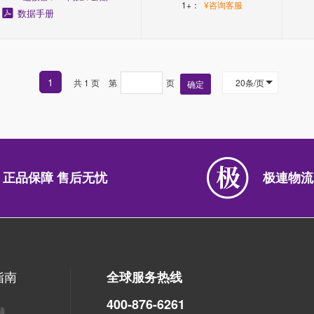
1+：
¥咨询客服
数据手册
1
共 1 页
第
页
20条/页
确定
正品保障 售后无忧
极連物流
指南
全球服务热线
400-876-6261
题