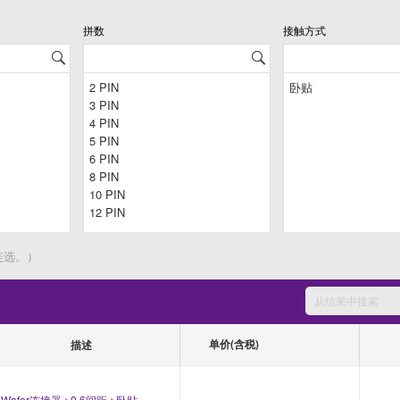
拼数
接触方式
连选。）
单价(含税)
描述
Wafer连接器 >0.6间距 >卧贴