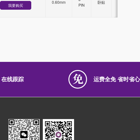
0.60mm
卧贴
锁
PIN
我要购买
扣
 在线跟踪
运费全免 省时省心