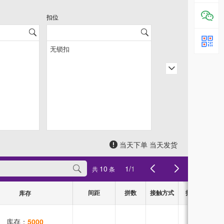
扣位
当天下单 当天发货
10
1
/
1
共
条
间距
拼数
接触方式
扣位
库存
库存：
5000