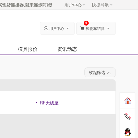
买现货连接器,就来连步商城!
用户中心
快捷导航
0
用户中心
购物车结算


模具报价
资讯动态
收起筛选
RF天线座