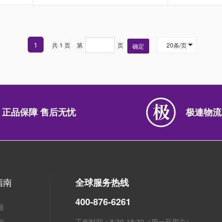
1
共 1 页
第
页
20条/页
确定
正品保障 售后无忧
极連物流
指南
全球服务热线
400-876-6261
题
工作时间：8:30-18:30（周一至周六）
程