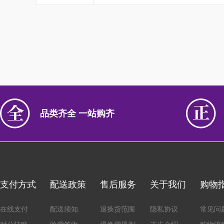
品类齐全 一站购齐
支付方式
配送政策
售后服务
关于我们
购物
在线支付
配送须知
退换货范围
隐私协议
常见问
对公转账
验货签收
退换货规则
连步介绍
购物流