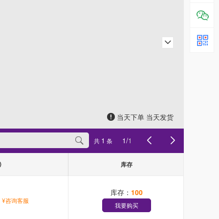
当天下单 当天发货
1
1
/
1
共
条
)
库存
库存：
100
¥咨询客服
我要购买