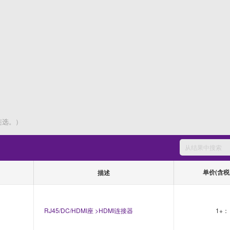
连选。）
单价(含税
描述
RJ45/DC/HDMI座 >HDMI连接器
1+：