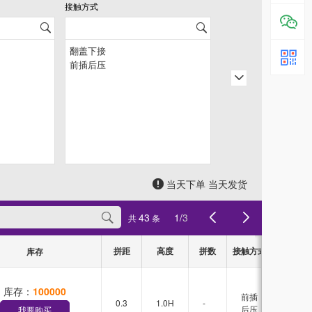
接触方式
引脚排数
当天下单 当天发货
43
1
/
3
共
条
拼距
高度
拼数
接触方式
引脚排数
库存
库存：
100000
前插
0.3
1.0H
-
-
后压
我要购买