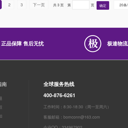
2
3
下一页
共 3 页
第
页
20条
确定
正品保障 售后无忧
极連物流
指南
全球服务热线
400-876-6261
题
工作时间：8:30-18:30（周一至周六）
程
知
客服邮箱：bomconn@163.com
企业QQ：334967902
粤ICP备2021134623号