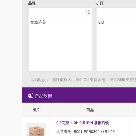
品牌
拼距
（温馨提示：属性值框内，按住Ctrl支持多选，按住Shift支持
产品数据
图片
商品
0.3间距  1.0H 9-51PIN 前插后锁
文章济美 - 5001-FCB0309-xxR1-00