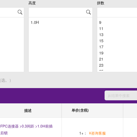
高度
拼数
连选。）
单价(含税)
描述
FPC连接器 >0.3间距 >1.0H前插
后锁
1+：
¥咨询客服