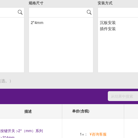
规格尺寸
安装方式
连选。）
单价(含税)
描述
按键开关 >2*（mm）系列
1+：
¥咨询客服
>2*4mm