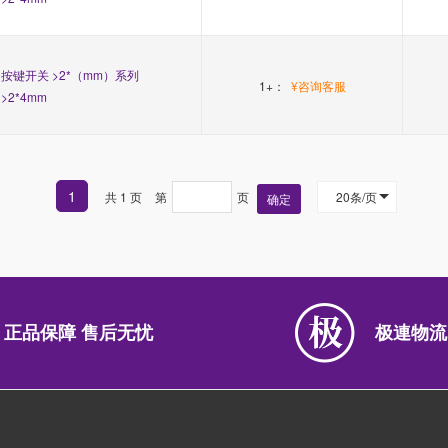
按键开关 >2*（mm）系列
1+：
¥咨询客服
>2*4mm
1
共 1 页
第
页
20条/页
确定
正品保障 售后无忧
极連物流