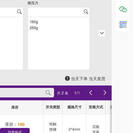
按压力
按压方式
当天下单 当天发货
2
1
/
1
共
条
开关类型
规格尺寸
安装方式
按压力
按
库存
库存：
100
轻触
沉板
按键
2*4mm
160g
安装
我要购买