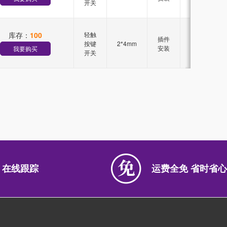
开关
库存：
100
轻触
插件
按键
2*4mm
250g
安装
我要购买
开关
 在线跟踪
运费全免 省时省心