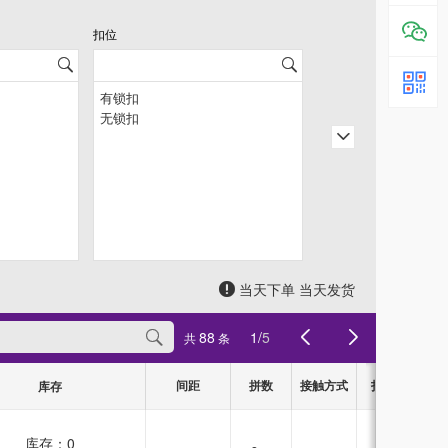
扣位
当天下单 当天发货
88
1
/
5
共
条
间距
拼数
接触方式
扣位
库存
库存：
0
有