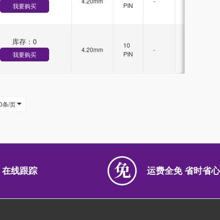
4.20mm
-
锁
PIN
我要购买
扣
库存：
0
有
10
4.20mm
-
锁
PIN
我要购买
扣
0条/页
 在线跟踪
运费全免 省时省心