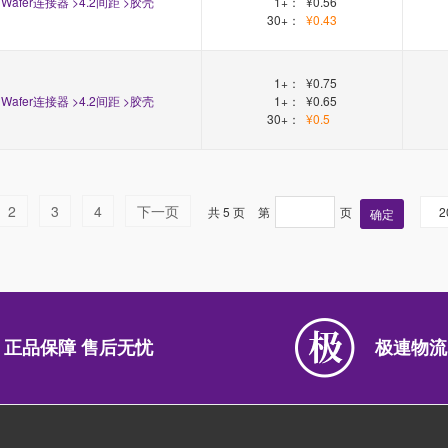
Wafer连接器 >4.2间距 >胶壳
1+：
¥0.56
30+：
¥0.43
1+：
¥0.75
Wafer连接器 >4.2间距 >胶壳
1+：
¥0.65
30+：
¥0.5
2
3
4
下一页
共 5 页
第
页
2
确定
正品保障 售后无忧
极連物流