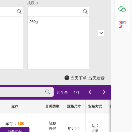
按压力
按压方式
当天下单 当天发货
1
1
/
1
共
条
开关类型
规格尺寸
安装方式
按压力
按
库存
库存：
100
轻触
贴片
按键
6*6mm
260g
安装
我要购买