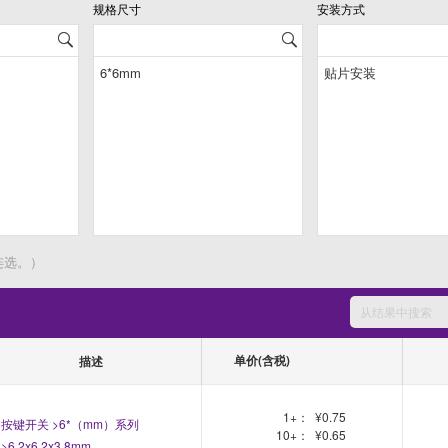
规格尺寸
安装方式
连选。）
单价(含税)
描述
1+：
¥0.75
按键开关 >6*（mm）系列
10+：
¥0.65
>6.2x6.2x3.8mm