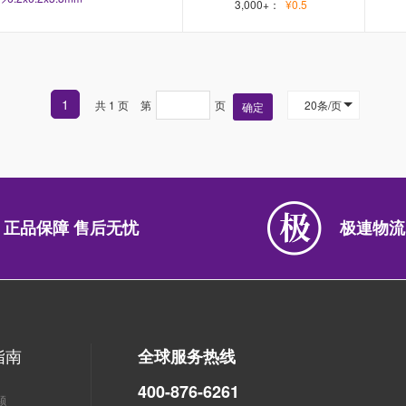
3,000+：
¥0.5
1
共 1 页
第
页
20条/页
确定
正品保障 售后无忧
极連物流
指南
全球服务热线
400-876-6261
题