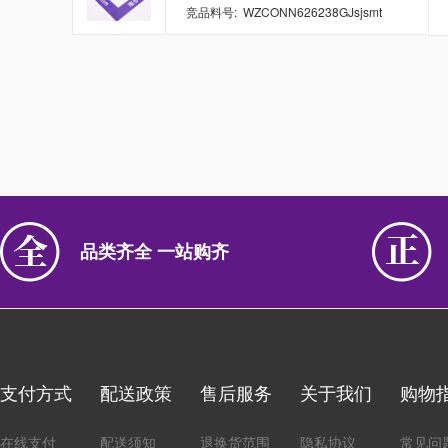
竞品料号: WZCONN626238GJsjsmt
品类齐全 一站购齐
支付方式
配送政策
售后服务
关于我们
购物
在线支付
配送须知
退换货范围
隐私协议
常见问