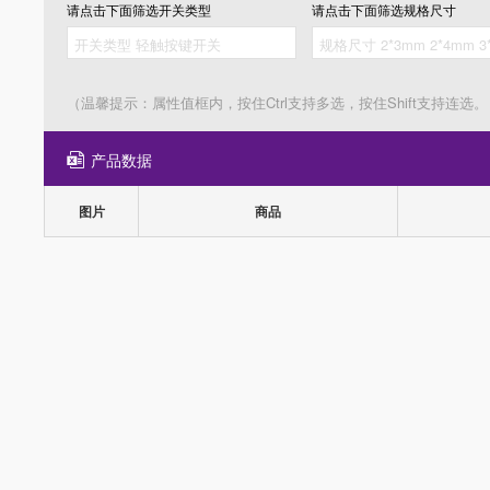
请点击下面筛选
开关类型
请点击下面筛选
规格尺寸
（温馨提示：属性值框内，按住Ctrl支持多选，按住Shift支持连选。
产品数据
图片
商品