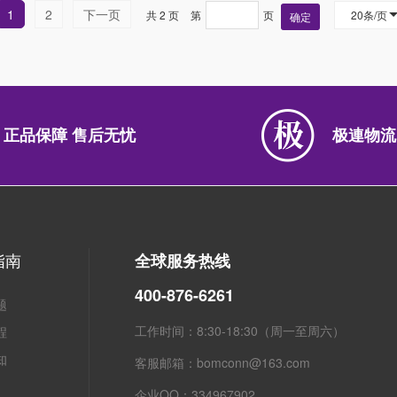
1
2
下一页
共 2 页
第
页
20条/页
确定
正品保障 售后无忧
极連物流
指南
全球服务热线
400-876-6261
题
工作时间：8:30-18:30（周一至周六）
程
知
客服邮箱：bomconn@163.com
企业QQ：334967902
粤ICP备2021134623号