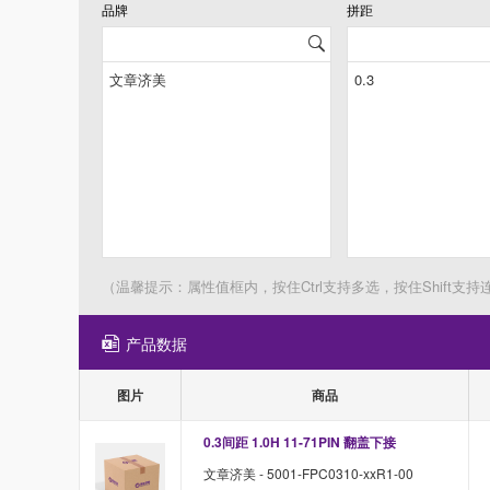
品牌
拼距
（温馨提示：属性值框内，按住Ctrl支持多选，按住Shift支持
产品数据
图片
商品
0.3间距 1.0H 11-71PIN 翻盖下接
文章济美 - 5001-FPC0310-xxR1-00