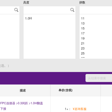
高度
拼数
连选。）
单价(含税)
描述
FPC连接器 >0.3间距 >1.0H翻盖
下接
1+：
¥咨询客服