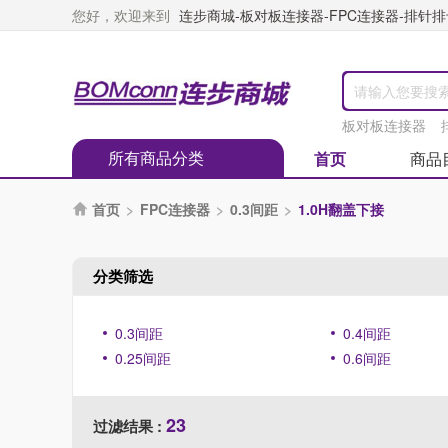
您好，欢迎来到
连步商城-板对板连接器-FPC连接器-排针排母
板对板连接器
所有商品分类
首页
商品
首页
>
FPC连接器
>
0.3间距
>
1.0H翻盖下接

分类筛选
0.3间距
0.4间距
0.25间距
0.6间距
23
过滤结果 :