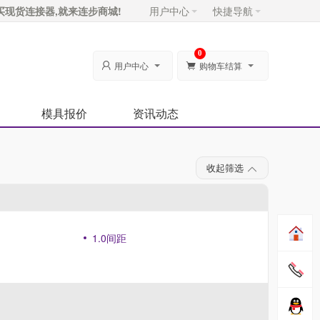
买现货连接器,就来连步商城!
用户中心
快捷导航
0
用户中心
购物车结算


模具报价
资讯动态
收起筛选
1.0间距