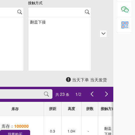
接触方式
引脚排数
当天下单 当天发货
23
1
/
2
共
条
拼距
高度
拼数
接触方式
引脚排数
库存
库存：
100000
翻盖
0.3
1.0H
-
-
下接
我要购买