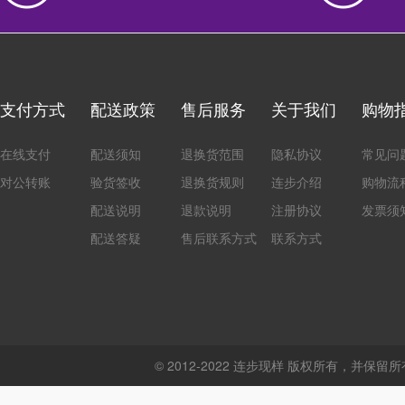
支付方式
配送政策
售后服务
关于我们
购物
在线支付
配送须知
退换货范围
隐私协议
常见问
对公转账
验货签收
退换货规则
连步介绍
购物流
配送说明
退款说明
注册协议
发票须
配送答疑
售后联系方式
联系方式
© 2012-2022 连步现样 版权所有，并保留所有