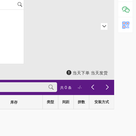
当天下单 当天发货
0
-
/
-
共
条
类型
间距
拼数
安装方式
库存