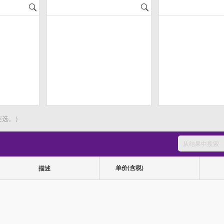
连选。）
单价(含税)
描述