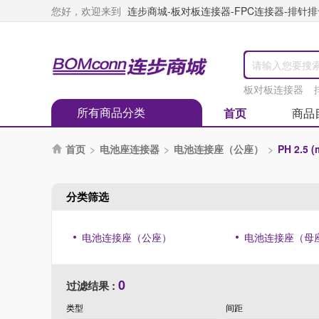
您好，欢迎来到
连步商城-板对板连接器-FPC连接器-排针排母
板对板连接器
所有商品分类
首页
商品
首页
>
电池座连接器
>
电池连接座（公座）
>
PH 2.5 

分类筛选
电池连接座（公座）
电池连接座（母
0
过滤结果 :
类型
间距