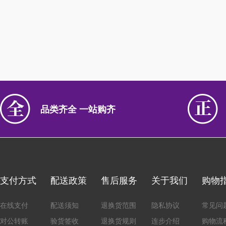
品类齐全 一站购齐
支付方式
配送政策
售后服务
关于我们
购物
在线支付
配送须知
退换货范围
隐私协议
常见问
对公转账
验货签收
退换货规则
连步介绍
购物流