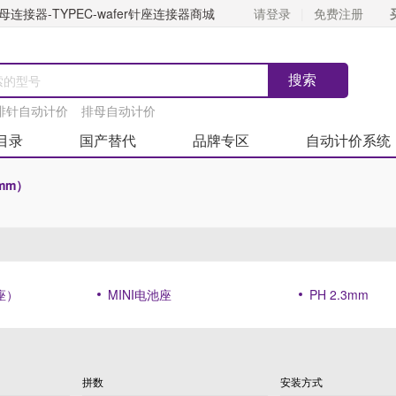
连接器-TYPEC-wafer针座连接器商城
请登录
免费注册
排针自动计价
排母自动计价
目录
国产替代
品牌专区
自动计价系统
(mm）
座）
MINI电池座
PH 2.3mm
拼数
安装方式