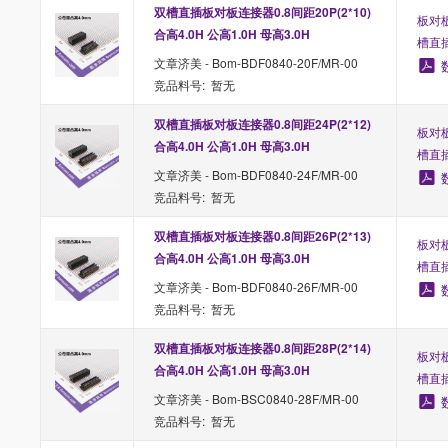
双槽直插板对板连接器0.8间距20P(2*10) 
板对板
合高4.0H 公高1.0H 母高3.0H
槽直
文章济美 - Bom-BDF0840-20F/MR-00
竞品料号: 暂无
双槽直插板对板连接器0.8间距24P(2*12) 
板对板
合高4.0H 公高1.0H 母高3.0H
槽直
文章济美 - Bom-BDF0840-24F/MR-00
竞品料号: 暂无
双槽直插板对板连接器0.8间距26P(2*13) 
板对板
合高4.0H 公高1.0H 母高3.0H
槽直
文章济美 - Bom-BDF0840-26F/MR-00
竞品料号: 暂无
双槽直插板对板连接器0.8间距28P(2*14) 
板对板
合高4.0H 公高1.0H 母高3.0H
槽直
文章济美 - Bom-BSC0840-28F/MR-00
竞品料号: 暂无