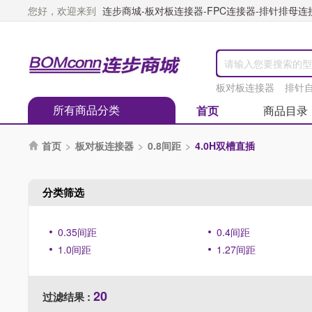
您好，欢迎来到
连步商城-板对板连接器-FPC连接器-排针排母连接器
板对板连接器
排针
所有商品分类
首页
商品目录
首页
>
板对板连接器
>
0.8间距
>
4.0H双槽直插

分类筛选
0.35间距
0.4间距
1.0间距
1.27间距
20
过滤结果 :