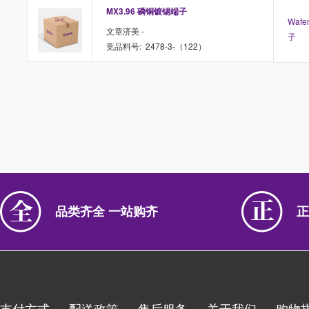
MX3.96 磷铜镀锡端子
Waf
文章济美 -
子
竞品料号: 2478-3-（122）
品类齐全 一站购齐
正
支付方式
配送政策
售后服务
关于我们
购物