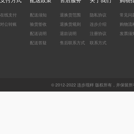
在线支付
配送须知
退换货范围
隐私协议
常见问
对公转账
验货签收
退换货规则
连步介绍
购物流
配送说明
退款说明
注册协议
发票须
配送答疑
售后联系方式
联系方式
© 2012-2022 连步现样 版权所有，并保留所有