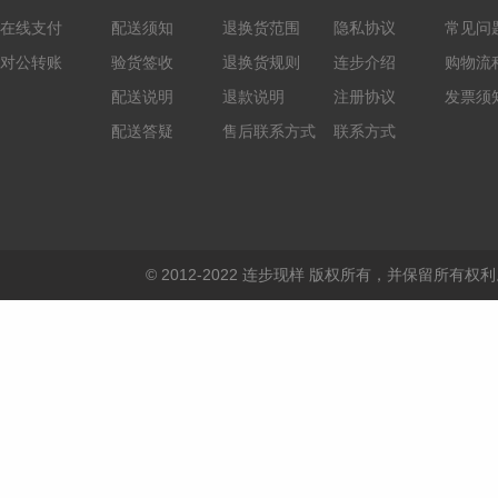
在线支付
配送须知
退换货范围
隐私协议
常见问
对公转账
验货签收
退换货规则
连步介绍
购物流
配送说明
退款说明
注册协议
发票须
配送答疑
售后联系方式
联系方式
© 2012-2022 连步现样 版权所有，并保留所有权利。 