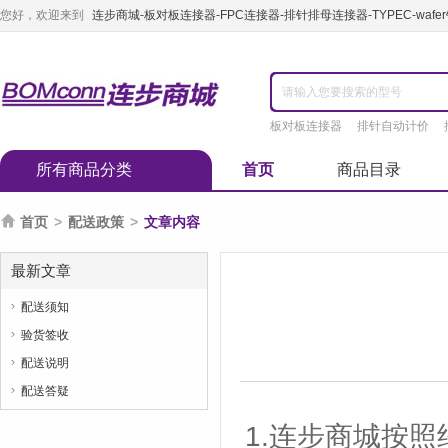
您好，欢迎来到
连步商城-板对板连接器-FPC连接器-排针排母连接器-TYPEC-waf
板对板连接器
排针自动计价
所有商品分类
首页
商品目录

首页
>
配送政策
>
文章内容
最新文章
配送须知

验货签收

配送说明

配送答疑

1.连步商城按