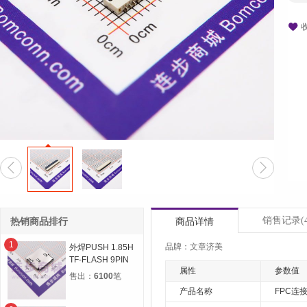



销售记录
(
热销商品排行
商品详情
1
品牌：文章济美
外焊PUSH 1.85H
TF-FLASH 9PIN
属性
参数值
MICRO SD CARD
售出：
6100
笔
CONN自弹双压片
产品名称
FPC连接