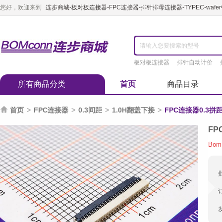
您好，欢迎来到
连步商城-板对板连接器-FPC连接器-排针排母连接器-TYPEC-waf
板对板连接器
排针自动计价
所有商品分类
首页
商品目录

首页
>
FPC连接器
>
0.3间距
>
1.0H翻盖下接
>
FPC连接器0.3拼距
FP
Bom