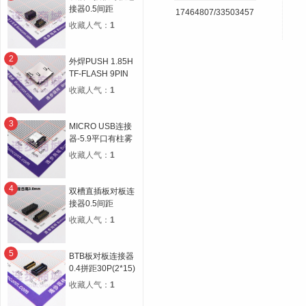
接器0.5间距
17464807/33503457
14P(2*7) 合高
收藏人气：
1
4.5H 公高1.0H 母
高3.5H
2
外焊PUSH 1.85H
TF-FLASH 9PIN
MICRO SD CARD
收藏人气：
1
CONN自弹双压片
3
MICRO USB连接
器-5.9平口有柱雾
锡
收藏人气：
1
4
双槽直插板对板连
接器0.5间距
30P(2*15) 合高
收藏人气：
1
3.0H 公高0.8H 母
高2.2H
5
BTB板对板连接器
0.4拼距30P(2*15)
公母座合高1.5H宽
收藏人气：
1
度5.1