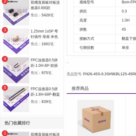
2
规格型号
Bom-FP
双槽直插板对板连
接器0.8间距
拼距
0.3
12P(2*6) 合高
售出：
5420
笔
4.0H 公高1.0H 母
高度
1.0H
高3.0H
拼数
45
3
1.25mm 1x5P 弯
针插件 母座 米色
接触方式
翻盖下
售出：
1001
笔
引脚排数
单排
4
FPC连接器0.5拼
..
距-1.0H-8P-前插
后锁
售出：
975
笔
竞品型号:
FH26-45S-0.3SHW.BL125-45R
5
推荐商品
FPC连接器0.5拼
距-1.8H-68P-翻盖
下接
售出：
839
笔
热门收藏排行
1
双槽直插板对板连